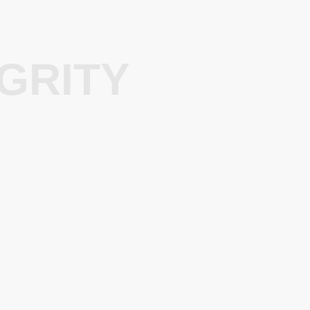
GRITY